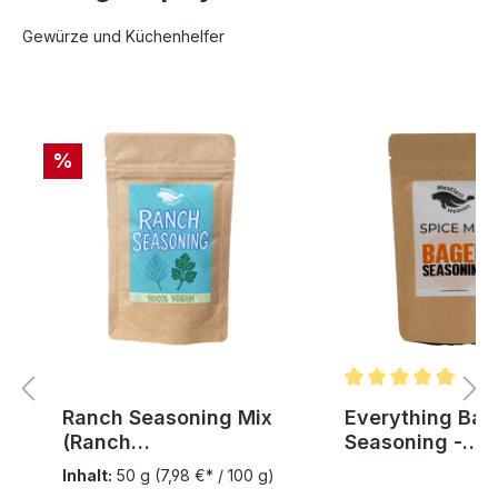
Gewürze und Küchenhelfer
Produktgalerie überspringen
%
Durchschnittliche B
Ranch Seasoning Mix
Everything Bag
(Ranch
Seasoning -
Gewürzmischung)
Everything Bag
Inhalt:
50 g
(7,98 €* / 100 g)
Gewürz