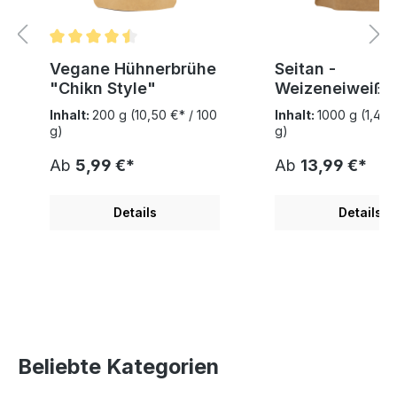
Durchschnittliche Bewertung von 4.5 von 5 Sternen
Vegane Hühnerbrühe
Seitan -
"Chikn Style"
Weizeneiweiß -
Weizengluten
Inhalt:
200 g
(10,50 €* / 100
Inhalt:
1000 g
(1,40 
g)
g)
Ab
5,99 €*
Ab
13,99 €*
Details
Details
Beliebte Kategorien