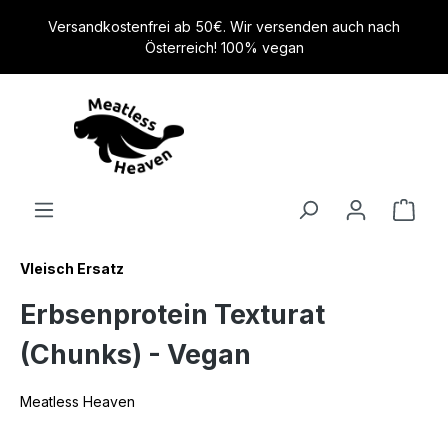
alt springen
Versandkostenfrei ab 50€. Wir versenden auch nach
Österreich! 100% vegan
Vleisch Ersatz
Erbsenprotein Texturat
(Chunks) - Vegan
Meatless Heaven