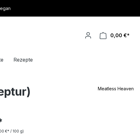
vegan
0,00 €*
te
Rezepte
eptur)
Meatless Heaven
*
00 €* / 100 g)