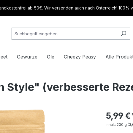
andkostenfrei ab 50€. Wir versenden auch nach Österreich! 100% 
eet
Gewürze
Öle
Cheezy Peasy
Alle Produk
 Style" (verbesserte Rez
5,99 €
Inhalt:
200 g
(3,