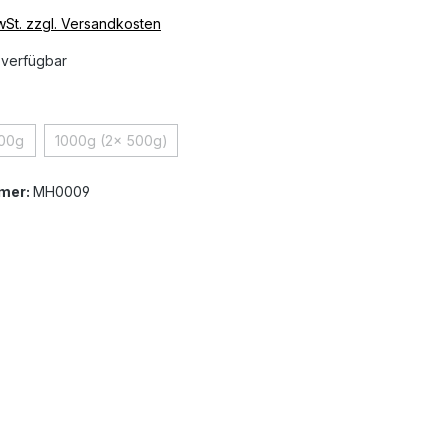
MwSt. zzgl. Versandkosten
 verfügbar
ählen
00g
1000g (2x 500g)
on ist zurzeit nicht verfügbar.)
(Diese Option ist zurzeit nicht verfügbar.)
(Diese Option ist zurzeit nicht verfügbar.)
mer:
MH0009