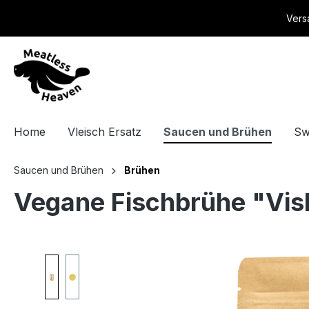
springen
Zur Hauptnavigation springen
Vers
Home
Vleisch Ersatz
Saucen und Brühen
Sw
Saucen und Brühen
Brühen
Vegane Fischbrühe "Vish
Bildergalerie überspringen