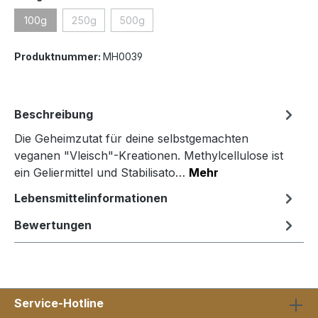
100g
250g
500g
(Diese Option ist zurzeit nicht verfügbar.)
(Diese Option ist zurzeit nicht verfügbar.)
(Diese Option ist zurzeit nicht verfügbar.)
Produktnummer:
MH0039
Beschreibung
Die Geheimzutat für deine selbstgemachten
veganen "Vleisch"-Kreationen. Methylcellulose ist
ein Geliermittel und Stabilisato…
Mehr
Lebensmittelinformationen
Bewertungen
Service-Hotline