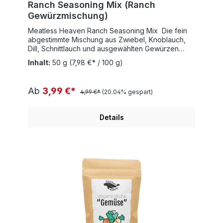
Ranch Seasoning Mix (Ranch
Gewürzmischung)
Meatless Heaven Ranch Seasoning Mix Die fein
abgestimmte Mischung aus Zwiebel, Knoblauch,
Dill, Schnittlauch und ausgewählten Gewürzen
sorgt für einen authentischen Ranch-Flavour –
Inhalt:
50 g
(7,98 €* / 100 g)
natürlich vegan, glutenfrei und ohne künstliche
Zusätze.Zubereitung:Einen Esslöffel (15g) des
Ranch Seasonings mit 250g Joghurt, 150g Ma­yon­
Ab
3,99 €*
4,99 €*
(20.04% gespart)
nai­se und 75ml Pflanzendrink vermischen. 15
Minuten im Kühlschrank ziehen lassen und fertig!
Details