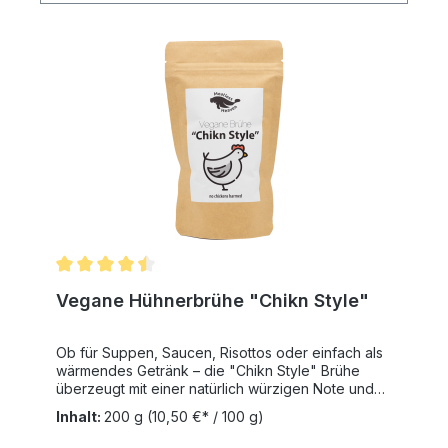
Durchschnittliche Bewertung von 4.5 von 5 Sternen
Vegane Hühnerbrühe "Chikn Style"
Ob für Suppen, Saucen, Risottos oder einfach als
wärmendes Getränk – die "Chikn Style" Brühe
überzeugt mit einer natürlich würzigen Note und
einer aromatischen Tiefe, die deine Gerichte auf
Inhalt:
200 g
(10,50 €* / 100 g)
ein neues Level hebt. Hergestellt in Deutschland
aus sorgfältig ausgewählten Zutaten, ist sie frei