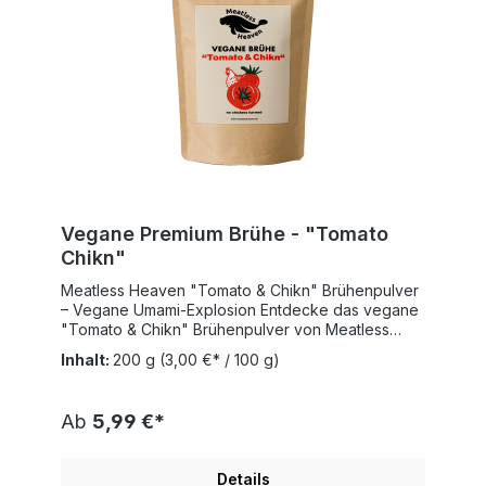
Vegane Premium Brühe - "Tomato
Chikn"
Meatless Heaven "Tomato & Chikn" Brühenpulver
– Vegane Umami-Explosion Entdecke das vegane
"Tomato & Chikn" Brühenpulver von Meatless
Heaven – Deine pflanzliche Geheimwaffe für
Inhalt:
200 g
(3,00 €* / 100 g)
herzhafte Tiefe! Diese innovative Mischung
kombiniert Tomaten mit der würzigen Note von
pflanzlichem "Chikn"-Aroma für eine perfekte
Ab
5,99 €*
Balance aus Säure und Umami. Unser
100% pflanzliches Brühenpulver ist:Ideal für
schnelle Suppen, Saucen und EintöpfePerfekt
Details
zum Würzen von Reis, Nudeln und