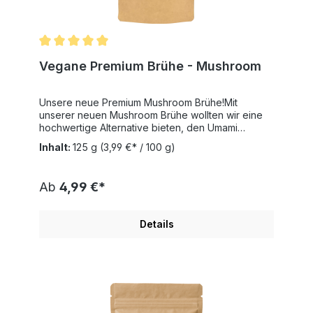
Durchschnittliche Bewertung von 5 von 5 Sternen
Vegane Premium Brühe - Mushroom
Unsere neue Premium Mushroom Brühe!Mit
unserer neuen Mushroom Brühe wollten wir eine
hochwertige Alternative bieten, den Umami
Geschmack der Vleisch Brühen zu ersetzen,
Inhalt:
125 g
(3,99 €* / 100 g)
mithilfe der wunderbaren Eigenschaften des
Shiitake Pilzes. Die Brühe wird in Deutschland
hergestellt, benutzt echtes Shiitake Pulver und ist
Ab
4,99 €*
frei von Zuckerzusatz.Zubereitung:Auf 250ml
Wasser einen Tl. Brühenpulver hinzugeben,
aufkochen lassen und je nach Wunsch
Details
weiterverarbeiten.