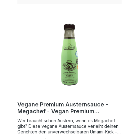
GemüsegerichtenFrei von tierischen Inhaltsstoffen,
aber voller Geschmack Warum unser
Brühenpulver? Mit sorgfältig ausgewählten Zutaten
und einer speziellen Rezeptur kreieren wir einen
vollmundigen Geschmack, der selbst
Fleischliebhaber überzeugt. Die Kombination aus
mediterranen Tomaten und würzigem "Chikn"-
Aroma verleiht deinen Gerichten eine ganz neue
Dimension. Zubereitung:Auf 250ml Wasser einen
Tl. Brühenpulver hinzugeben, aufkochen lassen
und je nach Wunsch weiterverarbeiten.
Rezeptidee: Schwarze Bohnen mit Räuchertofu
Vegane Premium Austernsauce -
Megachef - Vegan Premium
Mushroom Sauce
Wer braucht schon Austern, wenn es Megachef
gibt? Diese vegane Austernsauce verleiht deinen
Gerichten den unverwechselbaren Umami-Kick –
ganz ohne Meeresfrüchte! Hergestellt aus