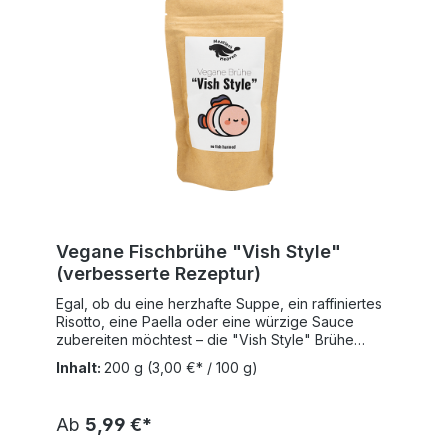
Vegane Fischbrühe "Vish Style"
(verbesserte Rezeptur)
Egal, ob du eine herzhafte Suppe, ein raffiniertes
Risotto, eine Paella oder eine würzige Sauce
zubereiten möchtest – die "Vish Style" Brühe
verleiht deinen Gerichten eine maritime Note, die
Inhalt:
200 g
(3,00 €* / 100 g)
begeistert. Ohne Fisch, aber mit vollem
Geschmack und ganz ohne Kompromisse bei
Qualität oder Genuss.Hergestellt in Deutschland
Ab
5,99 €*
aus sorgfältig ausgewählten Zutaten, ist sie frei
von künstlichen Geschmacksverstärkern, Gluten