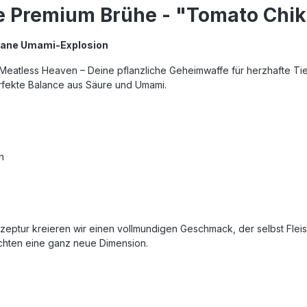
e Premium Brühe - "Tomato Chi
gane Umami-Explosion
atless Heaven – Deine pflanzliche Geheimwaffe für herzhafte Tief
ine perfekte Balance aus Säure und Umami.
n
ezeptur kreieren wir einen vollmundigen Geschmack, der selbst Fle
chten eine ganz neue Dimension.