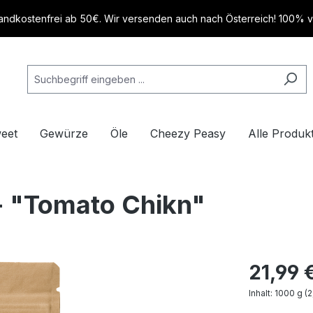
andkostenfrei ab 50€. Wir versenden auch nach Österreich! 100% 
eet
Gewürze
Öle
Cheezy Peasy
Alle Produk
- "Tomato Chikn"
21,99 
Inhalt:
1000 g
(2