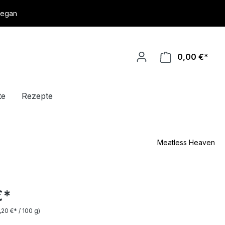
vegan
0,00 €*
te
Rezepte
Meatless Heaven
€*
,20 €* / 100 g)