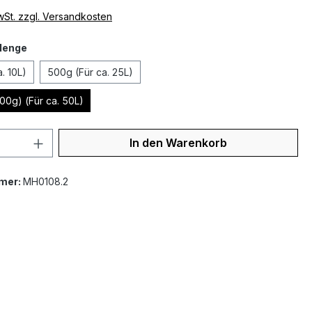
MwSt. zzgl. Versandkosten
auswählen
Menge
. 10L)
500g (Für ca. 25L)
00g) (Für ca. 50L)
 Anzahl: Gib den gewünschten Wert ein 
In den Warenkorb
mer:
MH0108.2