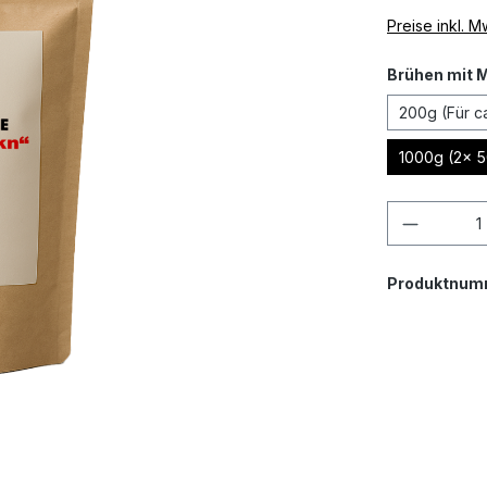
Preise inkl. 
Brühen mit 
200g (Für ca
1000g (2x 5
Produkt
Produktnum